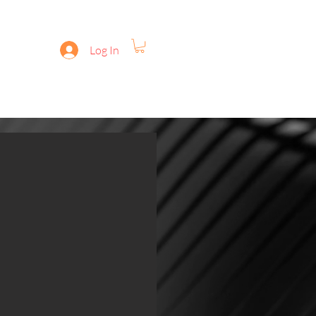
Log In
for ANDROID
Disclaimer